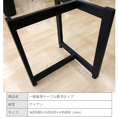
商品名
一枚板用テーブル脚 Bタイプ
材質
アイアン
サイズ
Ｗ約580×Ｄ約510×Ｈ約650（mm）