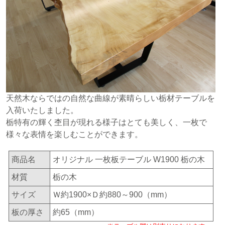
天然木ならではの自然な曲線が素晴らしい栃材テーブルを
入荷いたしました。
栃特有の輝く杢目が現れる様子はとても美しく、一枚で
様々な表情を楽しむことができます。
商品名
オリジナル 一枚板テーブル W1900 栃の木
材質
栃の木
サイズ
Ｗ約1900×Ｄ約880～900（mm）
板の厚さ
約65（mm）