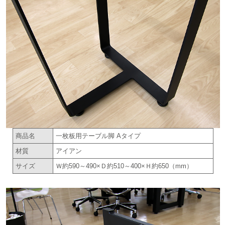
商品名
一枚板用テーブル脚 Aタイプ
材質
アイアン
サイズ
Ｗ約590～490×Ｄ約510～400×Ｈ約650（mm）